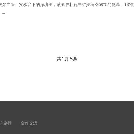
如血管。实验台下的深坑里，液氦在杜瓦中维持着-269℃的低温，18特
..
共
1
页
5
条
学旅行
合作交流