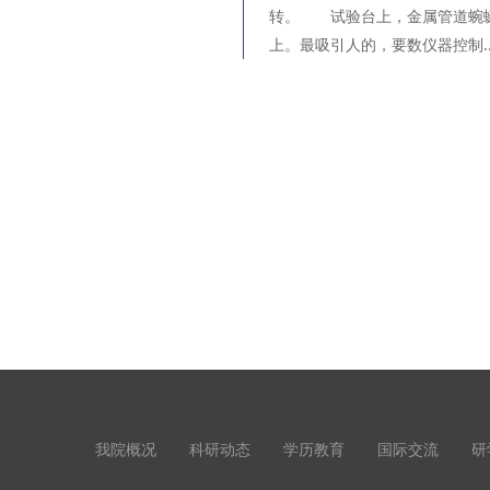
转。 试验台上，金属管道蜿蜒
上。最吸引人的，要数仪器控制....
我院概况
科研动态
学历教育
国际交流
研